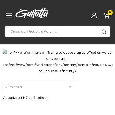
0


Rilevanza
Visualizzati 1-7 su 7 articoli