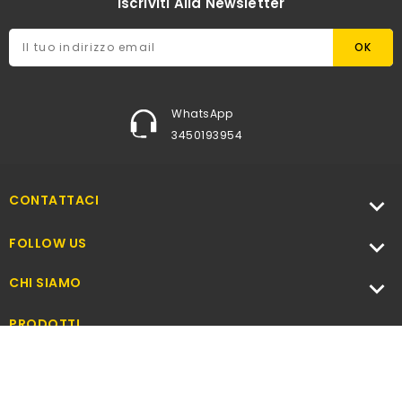
Iscriviti Alla Newsletter
WhatsApp
3450193954
CONTATTACI


FOLLOW US
CHI SIAMO

PRODOTTI

LA NOSTRA AZIENDA
