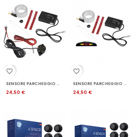
favorite_border
favorite_border
SENSORE PARCHEGGIO ELETTROMAGNETICO NO BUCHI INVISIBILE BEEP
SENSORE PARCHEGGIO ELETTROMAGNETICO NO BUCHI INVISIBILE DISPLAY
24,50 €
24,50 €