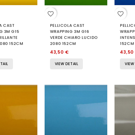
favorite_border
favorite_border
A CAST
PELLICOLA CAST
PELLIC
G 3M G15
WRAPPING 3M G16
WRAPP
RILLANTE
VERDE CHIARO LUCIDO
INTEN
2080 152CM
2080 152CM
152CM
43,50 €
43,50
TAIL
VIEW DETAIL
VIEW