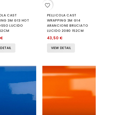
favorite_border
OLA CAST
PELLICOLA CAST
ING 3M G13 HOT
WRAPPING 3M G14
OSSO LUCIDO
ARANCIONE BRUCIATO
152CM
LUCIDO 2080 152CM
 €
43,50 €
 DETAIL
VIEW DETAIL