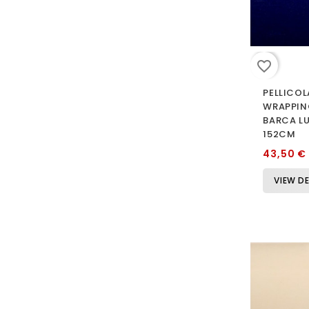
favorite_border
PELLICOL
WRAPPIN
BARCA L
152CM
43,50 €
VIEW DE