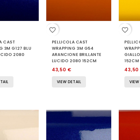
favorite_border
favorite_border
A CAST
PELLICOLA CAST
PELLIC
G 3M G127 BLU
WRAPPING 3M G54
WRAPP
UCIDO 2080
ARANCIONE BRILLANTE
GIALLO
LUCIDO 2080 152CM
152CM
43,50 €
43,50
TAIL
VIEW DETAIL
VIEW