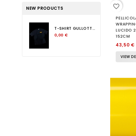
favorite_border
NEW PRODUCTS
PELLICOL
WRAPPIN
T-SHIRT GULLOTTA OVERSIZE...
LUCIDO 
0,00 €
152CM
43,50 €
VIEW DE