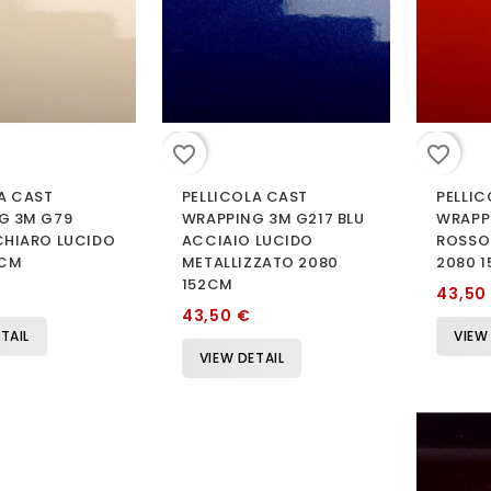
favorite_border
favorite_border
A CAST
PELLICOLA CAST
PELLIC
G 3M G79
WRAPPING 3M G217 BLU
WRAPP
CHIARO LUCIDO
ACCIAIO LUCIDO
ROSSO
2CM
METALLIZZATO 2080
2080 
152CM
43,50
43,50 €
TAIL
VIEW
VIEW DETAIL