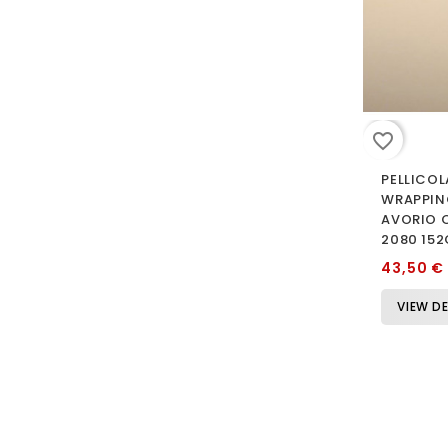
favorite_border
PELLICOL
WRAPPIN
AVORIO 
2080 15
43,50 €
VIEW DE