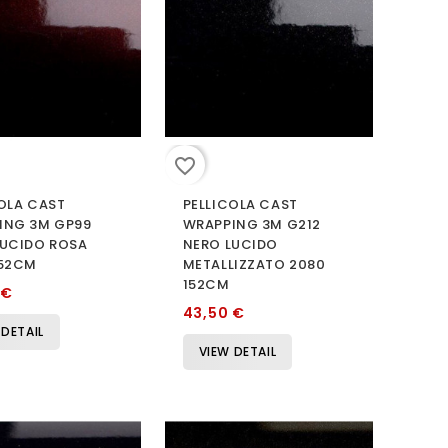
favorite_border
OLA CAST
PELLICOLA CAST
ING 3M GP99
WRAPPING 3M G212
LUCIDO ROSA
NERO LUCIDO
152CM
METALLIZZATO 2080
152CM
 €
43,50 €
 DETAIL
VIEW DETAIL