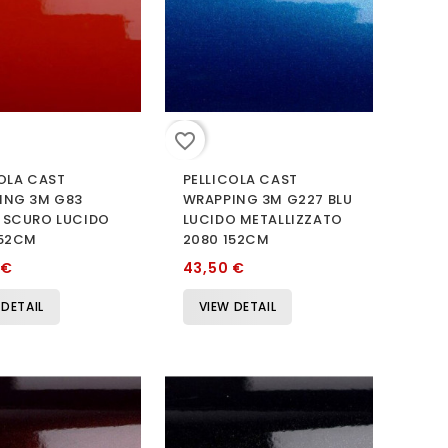
favorite_border
OLA CAST
PELLICOLA CAST
ING 3M G83
WRAPPING 3M G227 BLU
 SCURO LUCIDO
LUCIDO METALLIZZATO
152CM
2080 152CM
 €
43,50 €
 DETAIL
VIEW DETAIL