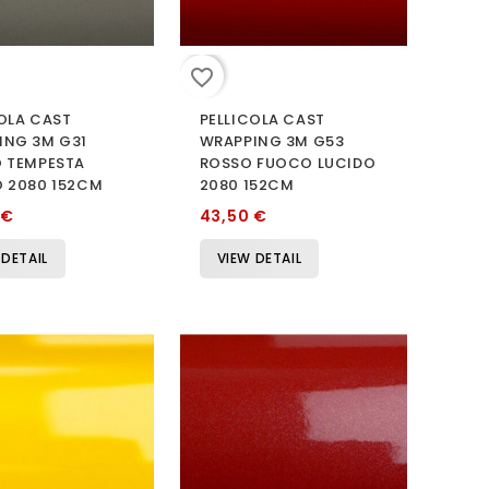
favorite_border
OLA CAST
PELLICOLA CAST
ING 3M G31
WRAPPING 3M G53
O TEMPESTA
ROSSO FUOCO LUCIDO
O 2080 152CM
2080 152CM
 €
43,50 €
 DETAIL
VIEW DETAIL