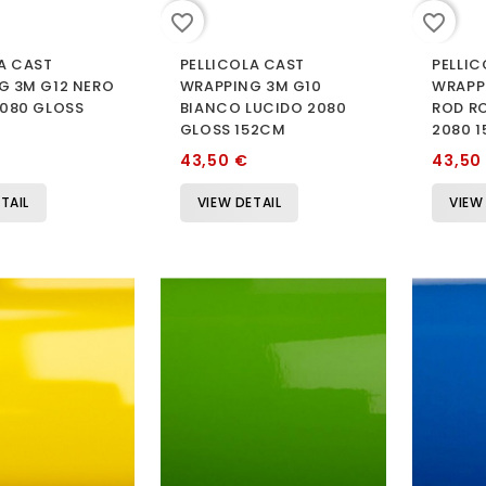
favorite_border
favorite_border
A CAST
PELLICOLA CAST
PELLIC
G 3M G12 NERO
WRAPPING 3M G10
WRAPP
2080 GLOSS
BIANCO LUCIDO 2080
ROD R
GLOSS 152CM
2080 
43,50 €
43,50
TAIL
VIEW DETAIL
VIEW