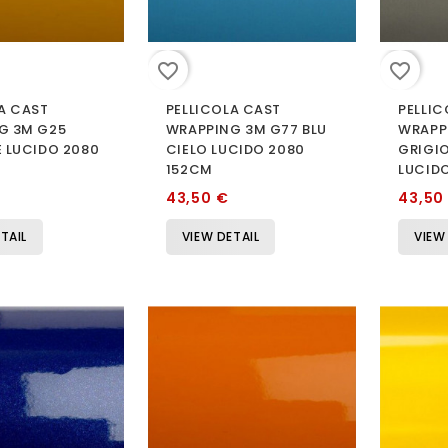
favorite_border
favorite_border
A CAST
PELLICOLA CAST
PELLIC
G 3M G25
WRAPPING 3M G77 BLU
WRAPP
 LUCIDO 2080
CIELO LUCIDO 2080
GRIGI
152CM
LUCID
43,50 €
43,50
TAIL
VIEW DETAIL
VIEW