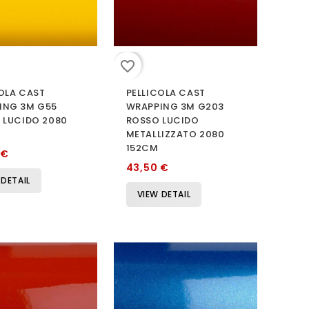
favorite_border
OLA CAST
PELLICOLA CAST
ING 3M G55
WRAPPING 3M G203
 LUCIDO 2080
ROSSO LUCIDO
METALLIZZATO 2080
152CM
 €
43,50 €
 DETAIL
VIEW DETAIL