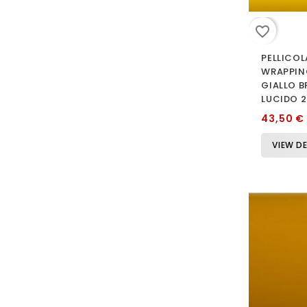
favorite_border
PELLICOL
WRAPPIN
GIALLO B
LUCIDO 
43,50 €
VIEW DE