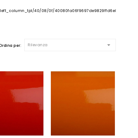

Rilevanza
Ordina per: