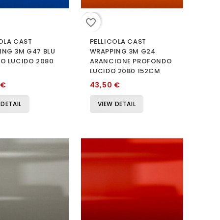
favorite_border
OLA CAST
PELLICOLA CAST
ING 3M G47 BLU
WRAPPING 3M G24
SO LUCIDO 2080
ARANCIONE PROFONDO
LUCIDO 2080 152CM
 €
43,50 €
 DETAIL
VIEW DETAIL