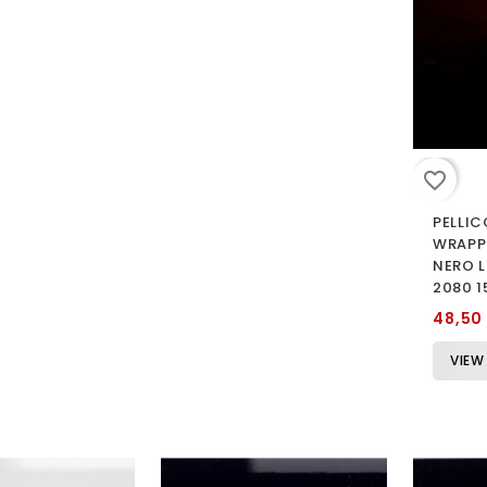
favorite_border
PELLIC
WRAPP
NERO 
2080 
48,50
VIEW