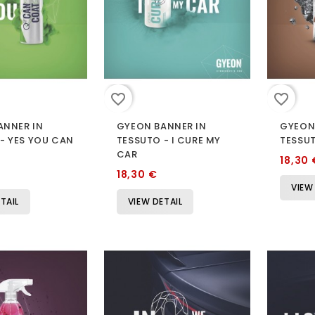
favorite_border
favorite_border
ANNER IN
GYEON BANNER IN
GYEON
- YES YOU CAN
TESSUTO - I CURE MY
TESSU
CAR
18,30 
18,30 €
VIEW
TAIL
VIEW DETAIL