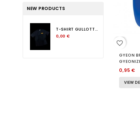
NEW PRODUCTS
T-SHIRT GULLOTTA OVERSIZE...
0,00 €
favorite_border
GYEON B
GYEONIZ
0,95 €
VIEW DE