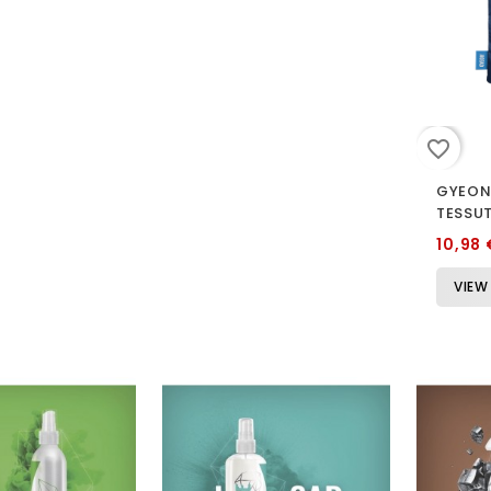
favorite_border
GYEON
TESSU
10,98 
VIEW