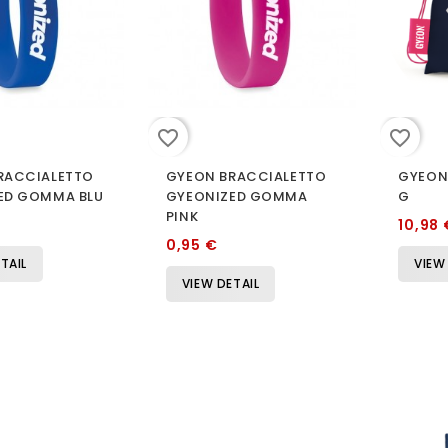
favorite_border
favorite_border
RACCIALETTO
GYEON BRACCIALETTO
GYEON
ED GOMMA BLU
GYEONIZED GOMMA
G
PINK
10,98 
0,95 €
TAIL
VIEW
VIEW DETAIL