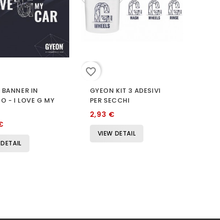
favorite_border
 BANNER IN
GYEON KIT 3 ADESIVI
O - I LOVE G MY
PER SECCHI
2,93 €
€
VIEW DETAIL
 DETAIL