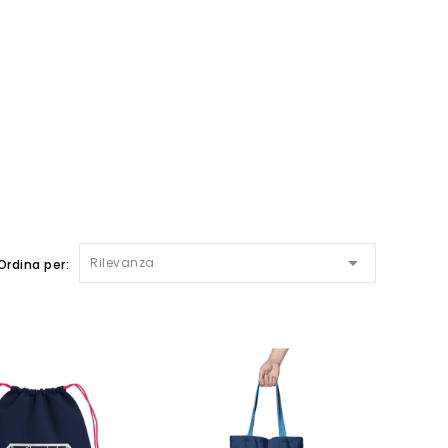

Rilevanza
Ordina per: