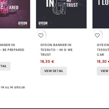
favorite_border
favorite_border
ANNER IN
GYEON BANNER IN
GYEON
- BE PREPARED
TESSUTO - IN G WE
TESSUT
TRUST
CAR
18,30 €
18,30 
TAIL
VIEW DETAIL
VIEW
-14 su 14 articoli