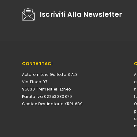
Iscriviti Alla Newsletter
CONTATTACI
C
Autoforniture Gullotta S.a.s
A
Via Etnea 97
a
95030 Tremestieri Etneo
n
Partita Iva 02253080879
f
Codice Destinatario KRRH6B9
O
p
a
m