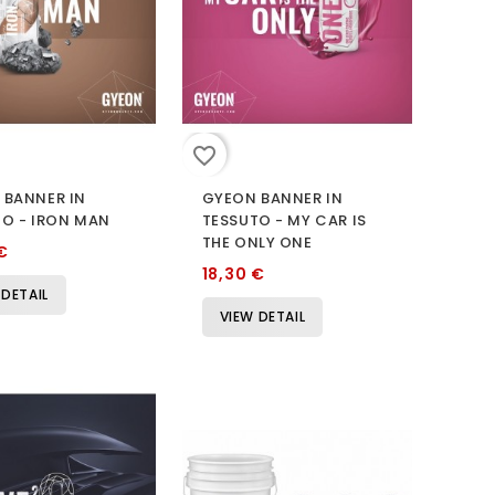
favorite_border
 BANNER IN
GYEON BANNER IN
TO - IRON MAN
TESSUTO - MY CAR IS
THE ONLY ONE
€
18,30 €
 DETAIL
VIEW DETAIL