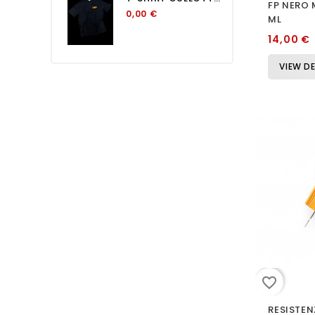
FP NERO 
0,00 €
ML
14,00 €
VIEW DE
favorite_border
RESISTE