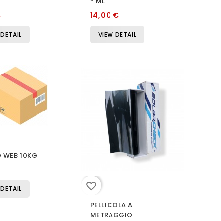
* ML
€
14,00 €
 DETAIL
VIEW DETAIL
 WEB 10KG
€
favorite_border
 DETAIL
PELLICOLA A
METRAGGIO