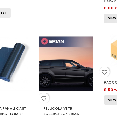
H51CM
8,00 
TAIL
VIEW
favorite_border
PACCO
9,50 
favorite_border
VIEW
A FANALI CAST
PELLICOLA VETRI
 APA TL/92.3-
SOLARCHECK ERIAN