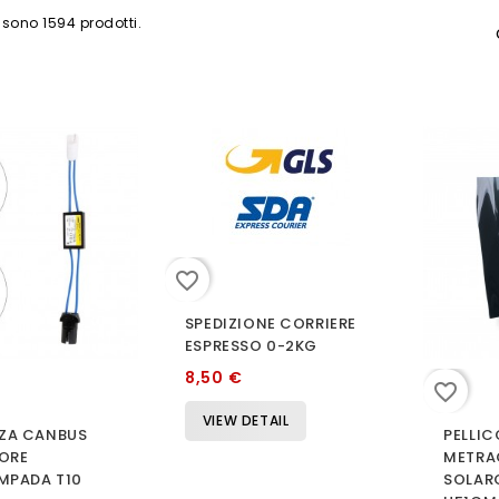
 sono 1594 prodotti.
favorite_border
SPEDIZIONE CORRIERE
ESPRESSO 0-2KG
8,50 €
favorite_border
VIEW DETAIL
NZA CANBUS
PELLIC
ORE
METRA
MPADA T10
SOLAR