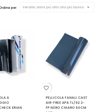

Vendite, dalla più alta alla più bassa
Ordina per:
favorite_border
OLA A
PELLICOLA FANALI CAST
GGIO
AIR-FREE APA TL/92.2-
CHECK ERIAN
FP NERO CHIARO 50CM