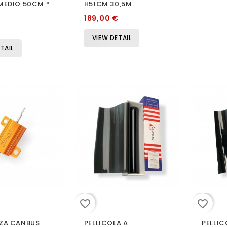
MEDIO 50CM *
H51CM 30,5M
189,00 €
VIEW DETAIL
TAIL
favorite_border
favorite_border
NZA CANBUS
PELLICOLA A
PELLIC