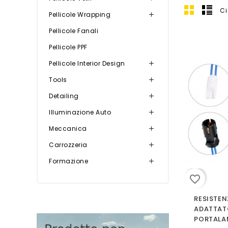
Ci
Pellicole Wrapping

Pellicole Fanali
Pellicole PPF
Pellicole Interior Design

Tools

Detailing

Illuminazione Auto

Meccanica

Carrozzeria

Formazione

favorite_border
RESISTE
ADATTAT
PORTALA