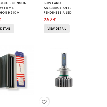
GGIO JOHNSON
50W FARO
W FILMS
ANABBAGLIANTE
HON H51CM
FENDINEBBIA LED
€
3,50 €
 DETAIL
VIEW DETAIL
favorite_border