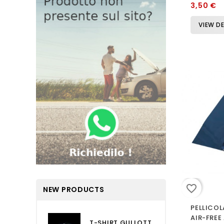
3,50 €
VIEW DE
favorite_border
NEW PRODUCTS
PELLICOL
AIR-FREE
T-SHIRT GULLOTTA OVERSIZE...