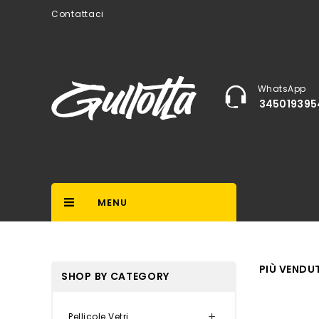
Contattaci
WhatsApp
345019395
MENU
PIÙ VENDUT
SHOP BY CATEGORY
Pellicole Vetri
