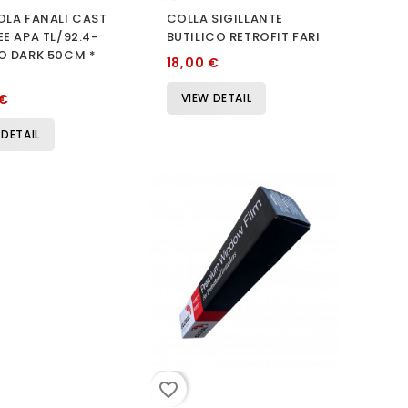
OLA FANALI CAST
COLLA SIGILLANTE
EE APA TL/92.4-
BUTILICO RETROFIT FARI
O DARK 50CM *
18,00 €
 €
VIEW DETAIL
 DETAIL
favorite_border