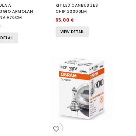
OLA A
KIT LED CANBUS ZES
GGIO ARMOLAN
CHIP 20000LM
NA H76CM
65,00 €
€
VIEW DETAIL
 DETAIL
favorite_border