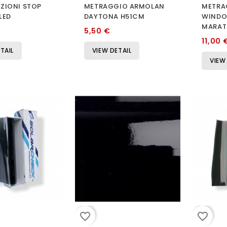
ZIONI STOP
METRAGGIO ARMOLAN
METRA
LED
DAYTONA H51CM
WINDO
MARAT
5,50 €
11,00 
TAIL
VIEW DETAIL
VIEW
favorite_border
favorite_border