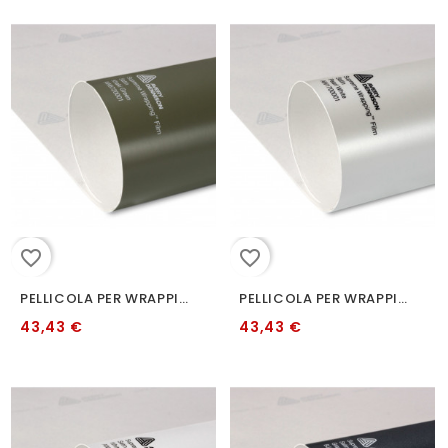
favorite_border
favorite_border
PELLICOLA PER WRAPPING AVERY AW6720001 KHAKI GREEN
PELLICOLA PER WRAPPING AVERY BIANCO PERLA SATINATO 152 CM
43,43 €
43,43 €