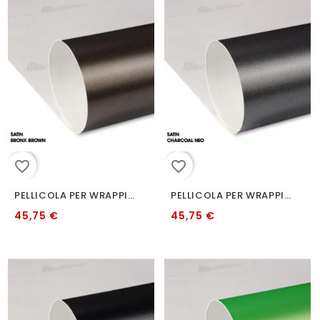
favorite_border
favorite_border
PELLICOLA PER WRAPPING AVERY BJ0880001 SATIN METALLIC HANS BROWN
PELLICOLA PER WRAPPING AVERY CARBONIO NEO SATINATO 152 CM
45,75 €
45,75 €