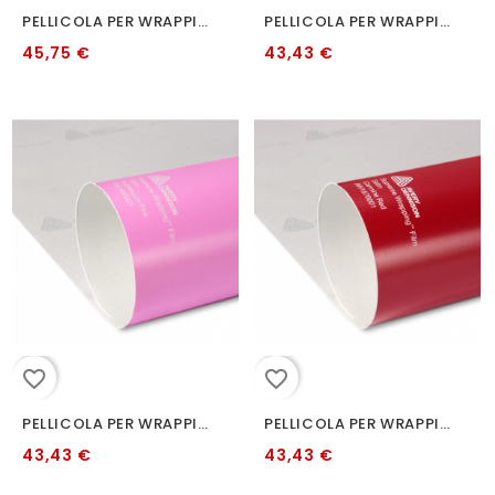
PELLICOLA PER WRAPPING AVERY GIALLO GTR SATINATO 152 CM
PELLICOLA PER WRAPPING AVERY NERO SATINATO 152 CM
45,75 €
43,43 €
favorite_border
favorite_border
PELLICOLA PER WRAPPING AVERY BP1190001 SATIN BUBBLEGUM PINK-O
PELLICOLA PER WRAPPING AVERY BP1160002 SATIN CARMINE RED-O
43,43 €
43,43 €