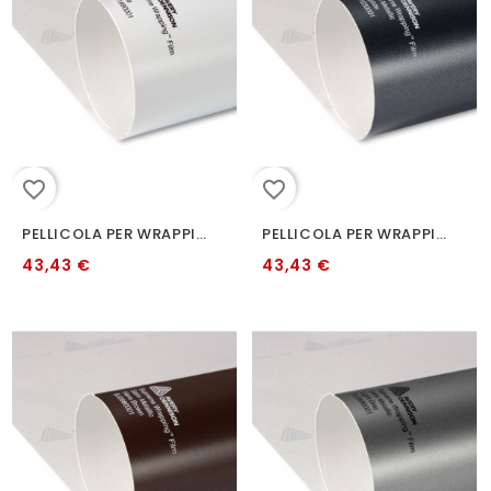
favorite_border
favorite_border
PELLICOLA PER WRAPPING AVERY AW1690008 SATIN WHITE
PELLICOLA PER WRAPPING AVERY GRAFITE METALLIZZATO SATINATO 152 CM
43,43 €
43,43 €