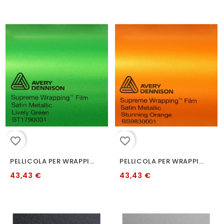
favorite_border
favorite_border
PELLICOLA PER WRAPPING AVERY BT1790001 SATIN METALLIC LIVELY GREEN
PELLICOLA PER WRAPPING AVERY BS9830001 SATIN METALLIC STUNNING ORANGE
43,43 €
43,43 €