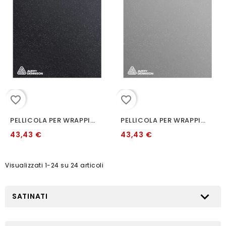
favorite_border
favorite_border
PELLICOLA PER WRAPPING AVERY BU4980001 SATIN METALLIC BLACK ROCK GREY
PELLICOLA PER WRAPPING AVERY SPACE SILVER METALLIZZATO SATINATO 152 CM
43,43 €
43,43 €
Visualizzati 1-24 su 24 articoli

SATINATI