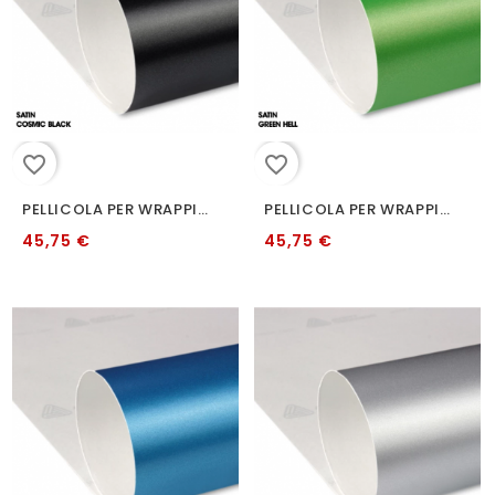
favorite_border
favorite_border
PELLICOLA PER WRAPPING AVERY NERO COSMICO SATINATO 152 CM
PELLICOLA PER WRAPPING AVERY INFERNO VERDE SATINATO 152 CM
45,75 €
45,75 €